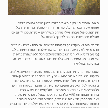
בשנה שעברה ל 4 לקוחות שלי התגלה סרטן.חברה נפטרה מגילוי
מאוחר של STAGE 4 בגלל העיכובים בבתי החולים הציבוריים בשל
הקורונה.-טיפול, אבחון, וגילוי מוקדם מציל חיים – נקודה.-נכון להיום אני
מנהלת תיק ביטוחי בריאות לכאלף לקוחות שלי.
הפוסט הזה לא מוקדש רק ללקוחות הקיימים שלי.פונה אליכם עם מוצר
חדש שיצא לשוק בעולם הבריאות, אין אם יש לכם ביטוח בריאות או לא
(בין אם דרכי או לא)הכי חשוב להדגיש ולפני הכל ללא הצהרת בריאות
ולא משנה מה המצב הרפואי שלכםמ דיהו BESTCARE, ראיתם את זה
בפרסומות בטלויזיה.
הסבר קצר:1. הקדמת וקביעת תורים בקופת החולים – רופאים, צילומים,
בדיקות וכו'2. ניהול אירוע רפואי – יעוץ וליווי כולל בגילוי מחלות קשות3.
בדיקת זכאויות גם מול ביטוח לאומי4. ההחזרים הכי גבוהים שיש היום
בהשוואה לכל הסעיפים האמבולטורים של כל החברות ביטוח: החזרים
על התייעצויות עם רופאים מומחים – מול קופת החולים או פרטי,
בדיחות אבחנתיות (MRI וכו'), בדיקות סקר מנהלים וסרטן, מרפאות
כאב, סל ההריון הכי גבוה שיש בשוק, החזרים על אבחונים וטיפולים
בתחום התפתחות הילד, פיזיוטרפיה, רופא רנטגן ואולטרסאונד עד הבית,