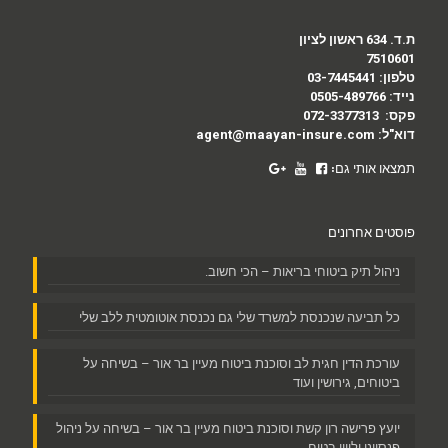
ת.ד. 634 ראשון לציון
7510601
טלפון:
03-7445441
נייד:
0505-489766
פקס:
072-3377313
דוא"ל:
agent@maayan-insure.com
תמצאו אותי גם:
פוסטים אחרונים
ניהול תיק ביטוחי בריאות – הכי חשוב.
כל תביעה שנכנסת למשרד שלי גם נכנסת אוטומטית ללב שלי
עורכת הדין חגית לב וסוכנת ביטוח מעיין בר אור – בשיחה על
ביטוחים, גירושין ועוד
יועץ פרישה רון קשת וסוכנת ביטוח מעיין בר אור – בשיחה על ניהול
פנסיוני וליווי בטוח