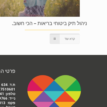
ניהול תיק ביטוחי בריאות – הכי חשוב.
קרא עוד
פרטי ה
ת.ד. 634 ראשון לציון
7510601
טלפון:
41
נייד:
9766
פקס:
313