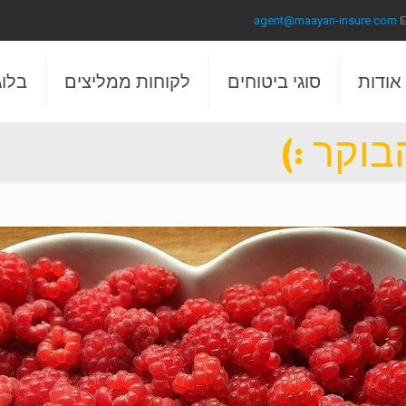
agent@maayan-insure.com
אודות
סוגי ביטוחים
לקוחות ממליצים
בלוג
וקר :)