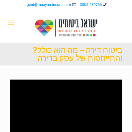
agent@maayan-insure.com
0505-489766
ביטוח דירה – מה הוא כולל?
והתייחסות של עסק בדירה