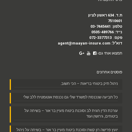
ת.ד. 634 ראשון לציון
7510601
טלפון:
03-7445441
נייד:
0505-489766
פקס:
072-3377313
דוא"ל:
agent@maayan-insure.com
תמצאו אותי גם:
פוסטים אחרונים
ניהול תיק ביטוחי בריאות – הכי חשוב.
כל תביעה שנכנסת למשרד שלי גם נכנסת אוטומטית ללב שלי
עורכת הדין חגית לב וסוכנת ביטוח מעיין בר אור – בשיחה על
ביטוחים, גירושין ועוד
יועץ פרישה רון קשת וסוכנת ביטוח מעיין בר אור – בשיחה על ניהול