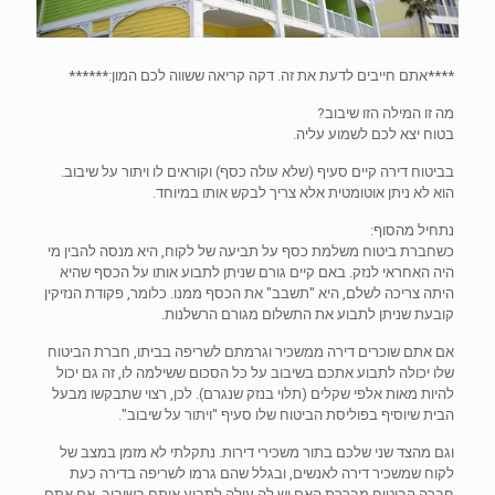
****אתם חייבים לדעת את זה. דקה קריאה ששווה לכם המון:******
מה זו המילה הזו שיבוב?
בטוח יצא לכם לשמוע עליה.
בביטוח דירה קיים סעיף (שלא עולה כסף) וקוראים לו ויתור על שיבוב.
הוא לא ניתן אוטומטית אלא צריך לבקש אותו במיוחד.
נתחיל מהסוף:
כשחברת ביטוח משלמת כסף על תביעה של לקוח, היא מנסה להבין מי
היה האחראי לנזק. באם קיים גורם שניתן לתבוע אותו על הכסף שהיא
היתה צריכה לשלם, היא "תשבב" את הכסף ממנו. כלומר, פקודת הנזיקין
קובעת שניתן לתבוע את התשלום מגורם הרשלנות.
אם אתם שוכרים דירה ממשכיר וגרמתם לשריפה בביתו, חברת הביטוח
שלו יכולה לתבוע אתכם בשיבוב על כל הסכום ששילמה לו, זה גם יכול
להיות מאות אלפי שקלים (תלוי בנזק שנגרם). לכן, רצוי שתבקשו מבעל
הבית שיוסיף בפוליסת הביטוח שלו סעיף "ויתור על שיבוב".
וגם מהצד שני שלכם בתור משכירי דירות. נתקלתי לא מזמן במצב של
לקוח שמשכיר דירה לאנשים, ובגלל שהם גרמו לשריפה בדירה כעת
חברה הביטוח מבררת האם יש לה עילה לתבוע אותם בשיבוב. אם אתם