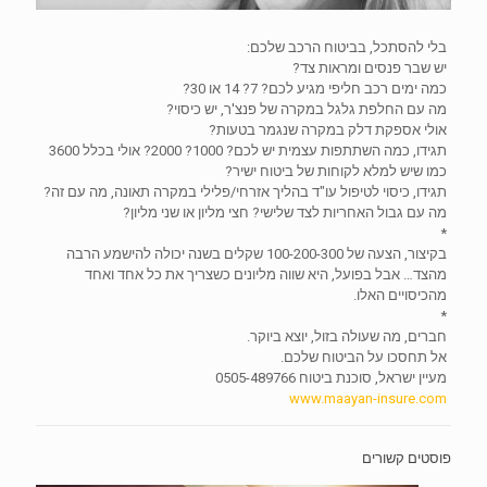
בלי להסתכל, בביטוח הרכב שלכם:
יש שבר פנסים ומראות צד?
כמה ימים רכב חליפי מגיע לכם? 7? 14 או 30?
מה עם החלפת גלגל במקרה של פנצ'ר, יש כיסוי?
אולי אספקת דלק במקרה שנגמר בטעות?
תגידו, כמה השתתפות עצמית יש לכם? 1000? 2000? אולי בכלל 3600
כמו שיש למלא לקוחות של ביטוח ישיר?
תגידו, כיסוי לטיפול עו"ד בהליך אזרחי/פלילי במקרה תאונה, מה עם זה?
מה עם גבול האחריות לצד שלישי? חצי מליון או שני מליון?
*
בקיצור, הצעה של 100-200-300 שקלים בשנה יכולה להישמע הרבה
מהצד… אבל בפועל, היא שווה מליונים כשצריך את כל אחד ואחד
מהכיסויים האלו.
*
חברים, מה שעולה בזול, יוצא ביוקר.
אל תחסכו על הביטוח שלכם.
מעיין ישראל, סוכנת ביטוח 0505-489766
www.maayan-insure.com
פוסטים קשורים