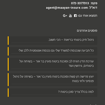
פקס:
072-3377313
דוא"ל:
agent@maayan-insure.com
תמצאו אותי גם:
פוסטים אחרונים
ניהול תיק ביטוחי בריאות – הכי חשוב.
כל תביעה שנכנסת למשרד שלי גם נכנסת אוטומטית ללב שלי
עורכת הדין חגית לב וסוכנת ביטוח מעיין בר אור – בשיחה על
ביטוחים, גירושין ועוד
יועץ פרישה רון קשת וסוכנת ביטוח מעיין בר אור – בשיחה על ניהול
פנסיוני וליווי בטוח
למה בכלל צריך סוכן ביטוח ?