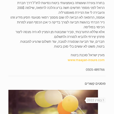
בחורה צעירה שעשתה באמצעותי ביטוח נסיעות לחו"ל דרך חברת
הראל לפני מספר חודשים חשה ברע והלכה לרופאה, שילמה 200$
והעבירה לי את הניירת מאוסטרליה.
אממה, הרופאה לא הביאה לה שום מסמך רפואי מטעמי חסיון מידע וזהו
נייר הכרחי בהגשת תביעה לצורך בדיקה כי אכן הכסף הוצע למרות
הכיסוי בפוליסה.
אלא שללא התערבותי, סביר שמבוטח מן המניין לא היה מנסה ליצור
פתרון יצירתי ולהביא לסגירה ולתשלום.
חברים, עוד תביעה שנסגרה לטובה, עוד תשלום שהגיע למבוטח.
ביטוח, פשוט לא עושים בלי סוכן ביטוח.
מעיין ישראל סוכנת ביטוח
www.maayan-insure.com
0505-489766
פוסטים קשורים
1 במרץ 2022