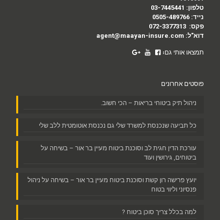
טלפון:
03-7445441
נייד:
0505-489766
פקס:
072-3377313
דוא"ל:
agent@maayan-insure.com
תמצאו אותי גם:
פוסטים אחרונים
ניהול תיק ביטוחי בריאות – הכי חשוב.
כל תביעה שנכנסת למשרד שלי גם נכנסת אוטומטית ללב שלי
עורכת הדין חגית לב וסוכנת ביטוח מעיין בר אור – בשיחה על
ביטוחים, גירושין ועוד
יועץ פרישה רון קשת וסוכנת ביטוח מעיין בר אור – בשיחה על ניהול
פנסיוני וליווי בטוח
למה בכלל צריך סוכן ביטוח ?